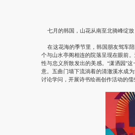
七月的韩国，山花从南至北骑峰绽放
在这花海的季节里，韩国朋友驾车陪
个与山水亭阁相连的院落呈现在眼前。
性与忠义所散发出的美感。“潇洒园”这一
意。五曲门墙下流淌着的清澈溪水成为
讨论学问，开展诗书绘画创作活动的儒