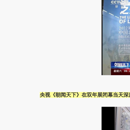
央视《朝闻天下》在双年展闭幕当天深