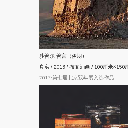
沙普尔
·
普言（伊朗）
真实
/ 2016 /
布面油画
/ 100
厘米
×150
2017·第七届北京双年展入选作品