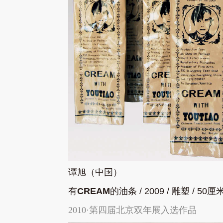
谭旭（中国）
有
CREAM
的油条
/ 2009 /
雕塑
/ 50
厘
2010·第四届北京双年展入选作品