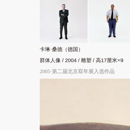
卡琳·桑德（德国）
群体人像
/ 2004 /
雕塑
/
高
17
厘米
×
9
2005·第二届北京双年展入选作品