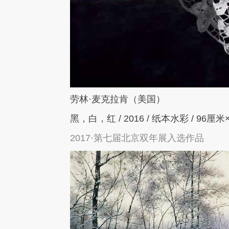
劳林
·
麦克拉肯（美国）
黑，白，红
/ 2016 /
纸本水彩
/ 96
厘米
2017·第七届北京双年展入选作品