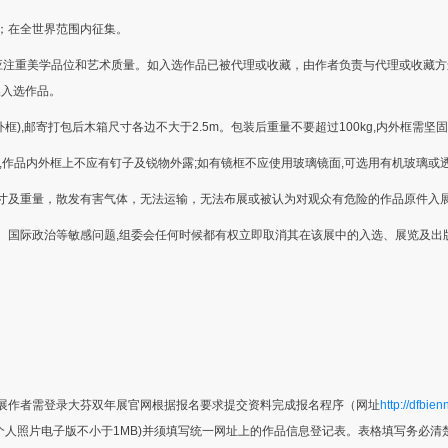
；在全世界范围内征集。
应注重美学品位和艺术质量。如入选作品已被代理或收藏，由作者负责与代理或收藏
换入选作品。
框),邮寄打包后木箱尺寸各边不大于2.5m。包装后重量不要超过100kg,内外框需坚
,作品内外框上不应有钉子及锐物外露;如有镜框不应使用玻璃镜面,可选用有机玻璃或
寸及重量，散发有害气体，无法运输，无法布展或被认为对观众有危险的作品原件入
、国际政治等敏感问题,组委会任何时候都有权立即取消其在该展中的入选、展览及出
展作者需登录大芬双年展官网根据报名要求提交资料完成报名程序（网址
http://dfbien
者个人照片电子版不小于1MB)并须填写统一网址上的作品信息登记表。表格填写务必