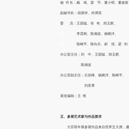
秘 书 长：戴 斌、梁 宇、董小明、董俊新
副秘书长：胡庚祥、尚博英
委 员：王国猛、张 奇、闵玉辉、
委 员：
李昆刚、陈湘波、杨晓洋、
委 员：
陈崎平、陈向兵、郝 强、梁 剑
办公室主任：刘 中、王国猛、闵玉辉、
陈湘波
办公室副主任：吕岩峰、杨晓洋、陈崎平、
刘亚菁
展览编辑：王 维
五、参展艺术家与作品要求
大芬双年展参展作品来自世界五大洲，