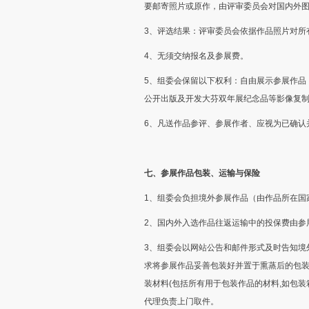
要邮寄照片或原作，由评审委员会对国内外图
3、评选结果：评审委员会依据作品照片对所
4、无须交纳报名及参展费。
5、组委会保留以下权利：自由展示参展作品
公开出版及开发大芬双年展纪念品等影像复
6、凡送作品参评、参展作者、应视为已确认
七、参展作品包装、运输与保险
1、组委会负担境外参展作品（由作品所在国
2、国内外入选作品往返运输中的投保费由参
3、组委会以网站公告和邮件形式及时告知境
求将参展作品妥善包装好并置于熏蒸后的包装
装材料(包括所有用于包装作品的材料,如包装箱
代理负责上门取件。