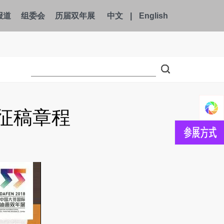
报道
组委会
历届双年展
中文
|
English
展征稿章程