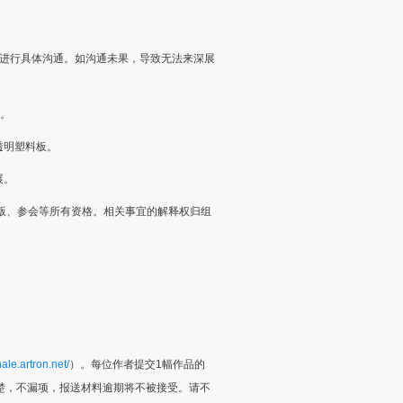
方进行具体沟通。如沟通未果，导致无法来深展
固。
透明塑料板。
展。
版、参会等所有资格。相关事宜的解释权归组
nale.artron.net/
）。每位作者提交1幅作品的
清楚，不漏项，报送材料逾期将不被接受。请不