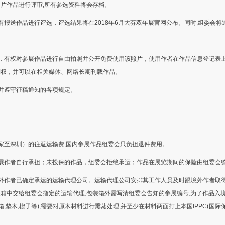
片作品进行评审,所有参选资料将会存档。
有报送作品进行评选，评选结果将在2018年6月大芬双年展官网公布。同时,组委会将
，有权对参展作品进行自由拍照并公开免费使用该照片，使用作者在作品信息登记表上
制权，并可以在相关媒体、网络长期刊载作品。
并遵守征稿通知的各项规定。
家至深圳）的往返运输费,国内参展作品组委会只负担退件费用。
展作者自行承担；未投保的作品，组委会拒绝承运；作品在展览期间的保险由组委会
外作者已确定承运的运输代理公司。运输代理公司安排其工作人员及时跟境外作者取得联系
箱中交给组委会指定的运输代理,包装箱外需写清组委会告知的参展编号,为了作品入
,垫木,楔子等),需要对原木材料进行熏蒸处理,并至少在材料两面打上本国IPPC(国