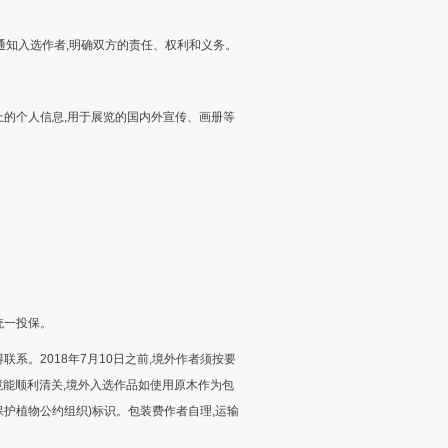
通知入选作者,明确双方的责任、权利和义务。
的个人信息,用于展览的国内外宣传、画册等
统一投保。
。2018年7月10日之前,境外作者须按要
境能顺利清关,境外入选作品如使用原木作为包
际保护植物公约组织)标识。包装费作者自理,运输