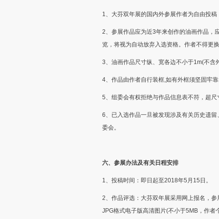
1、大芬双年展的国内外参展作者为自由投稿
2、参展作品应为近3年来创作的油画作品，
览，将视为自动放弃入选资格。作者不得更
3、油画作品尺寸纵、宽各边不小于1m(不含外
4、作品由作者自行装框,如有外框须坚固牢靠
5、组委会有权拒绝与作品信息表不符，超尺
6、已入选作品一旦被发现涉及有关历史遗留
委会。
六、参展办法及有关日程安排
1、投稿时间：即日起至2018年5月15日。
2、作品评选：大芬双年展采用网上报名，参
JPG格式电子版高清图片(不小于5MB，作