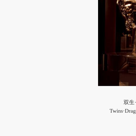
双生·
Twins·Drag