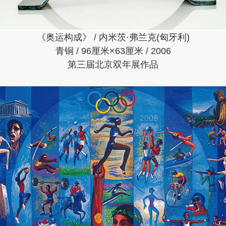
《奥运构成》 / 内米茨·弗兰克(匈牙利)
青铜 / 96厘米×63厘米 / 2006
第三届北京双年展作品