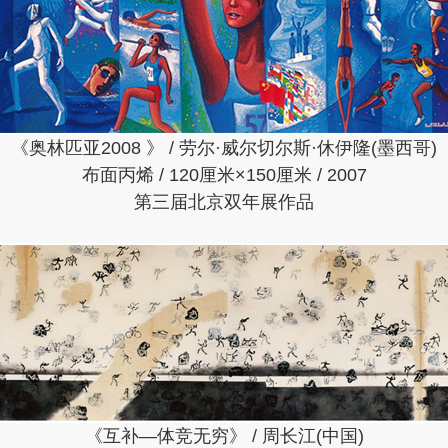
《奥林匹亚2008 》 / 劳尔·威尔切尔斯·休伊隆(墨西哥)
布面丙烯 / 120厘米×150厘米 / 2007
第三届北京双年展作品
《互补—体竞无穷》 / 周长江(中国)