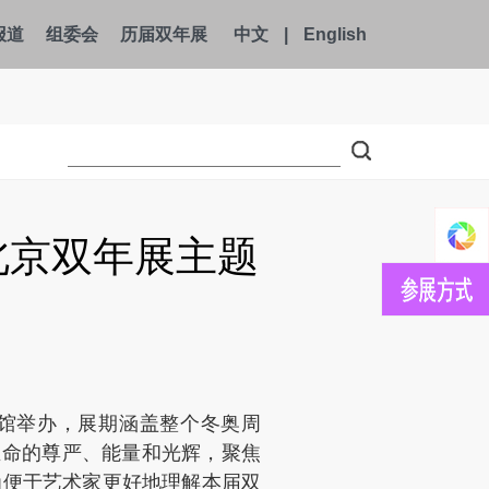
报道
组委会
历届双年展
中文
|
English
北京双年展主题
术馆举办，展期涵盖整个冬奥周
生命的尊严、能量和光辉，聚焦
为便于艺术家更好地理解本届双