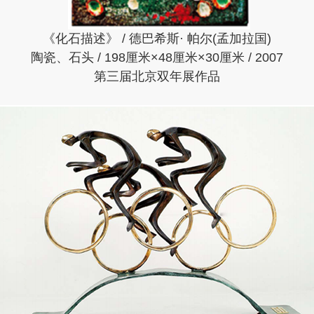
《化石描述》 / 德巴希斯· 帕尔(孟加拉国)
陶瓷、石头 / 198厘米×48厘米×30厘米 / 2007
第三届北京双年展作品